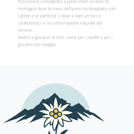
Può essere considerato a pieno titolo un links di
montagna dove la mano dell’uomo ha disegnato solo
i green e le partenze e dove a dare un tocco
caratteristico è la conformazione naturale del
terreno.
Adatto a giocatori di tutti i livelli, per i neofiti e per i
giocatori più navigati.