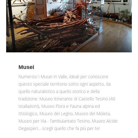
Musei
Numerosi i Musei in Valle, ideali per conoscere
questo speciale territorio sotto ogni aspetto, da
quello naturalistico a quello storico e della
tradizione: Museo Itinerante di Castello Tesino (40
istallazioni), Museo Flora e Fauna alpina ed
Ittiologico, Museo del Legno, Museo del Moleta,
Museo per Via - l’ambulantato Tesino, Museo Alcide
Degasperi… scegli quello che fa più per te!