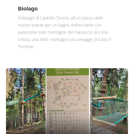
Biolago
Il biolago di Castello Tesino, ad un passo dalle
nostre stanze per un bagno rinfrescante con
panorama sulle montagne del massiccio di Cima
D’Asta, una delle montagne più selvagge di tutto il
Trentino.