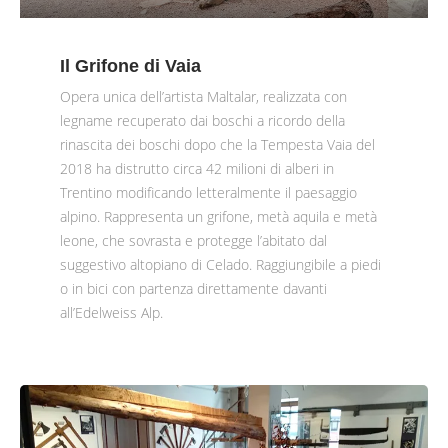
Il Grifone di Vaia
Opera unica dell’artista Maltalar, realizzata con
legname recuperato dai boschi a ricordo della
rinascita dei boschi dopo che la Tempesta Vaia del
2018 ha distrutto circa 42 milioni di alberi in
Trentino modificando letteralmente il paesaggio
alpino. Rappresenta un grifone, metà aquila e metà
leone, che sovrasta e protegge l’abitato dal
suggestivo altopiano di Celado. Raggiungibile a piedi
o in bici con partenza direttamente davanti
all’Edelweiss Alp.