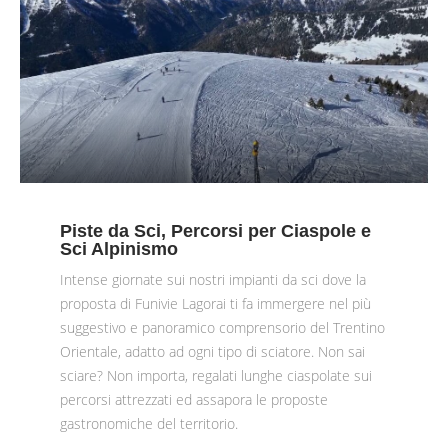
Piste da Sci, Percorsi per Ciaspole e
Sci Alpinismo
Intense giornate sui nostri impianti da sci dove la
proposta di Funivie Lagorai ti fa immergere nel più
suggestivo e panoramico comprensorio del Trentino
Orientale, adatto ad ogni tipo di sciatore. Non sai
sciare? Non importa, regalati lunghe ciaspolate sui
percorsi attrezzati ed assapora le proposte
gastronomiche del territorio.