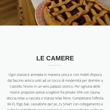
LE CAMERE
Ogni stanza è arredata in maniera unica e con mobili d’epoca
dal fascino antico uniti ad un tocco di modernità per dormire a
Castello Tesino in un vero palazzo storico. Per ognuna delle
nostre proposte potrai scegliere fra private SPA con Sauna,
doccia relax a cascata o stanza relax fieno. Completano l’offerta
Wi-Fi, frigo bar, cassaforte per pc, tv Smart con collegamento a
tutte le piattaforme per seguire le tue serie preferite anche in